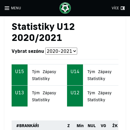
MENU
VÍCE
Statistiky U12
2020/2021
Vybrat sezónu
U15
U14
Tým
Zápasy
Tým
Zápasy
Statistiky
Statistiky
U13
U12
Tým
Zápasy
Tým
Zápasy
Statistiky
Statistiky
#
BRANKÁŘI
Z
Min
NUL
VG
ŽK
ČK