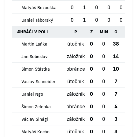
0
1
0
0
0
0
Matyáš Bezouška
0
1
0
0
0
0
Daniel Táborský
#
HRÁČI V POLI
P
Z
MIN
G
ŽK
útočník
0
0
38
0
Martin Laňka
záložník
0
0
14
0
Jan Soběslav
obránce
0
0
10
0
Šimon Šťástka
útočník
0
0
7
0
Václav Schneider
záložník
0
0
7
0
Daniel Ngo
obránce
0
0
4
0
Šimon Zelenka
záložník
0
0
3
0
Václav Šinágl
útočník
0
0
3
0
Matyáš Kocán