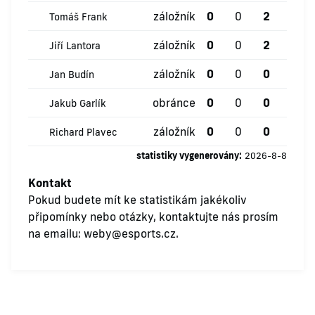
záložník
0
0
2
0
Tomáš Frank
záložník
0
0
2
0
Jiří Lantora
záložník
0
0
0
0
Jan Budín
obránce
0
0
0
0
Jakub Garlík
záložník
0
0
0
0
Richard Plavec
statistiky vygenerovány:
2026-8-8
Kontakt
Pokud budete mít ke statistikám jakékoliv
připomínky nebo otázky, kontaktujte nás prosím
na emailu:
weby@esports.cz
.