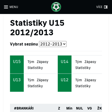
MENU
VÍCE
Statistiky U15
2012/2013
Vybrat sezónu
U15
U14
Tým
Zápasy
Tým
Zápasy
Statistiky
Statistiky
U13
U12
Tým
Zápasy
Tým
Zápasy
Statistiky
Statistiky
#
BRANKÁŘI
Z
Min
NUL
VG
ŽK
ČK