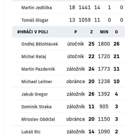
18
1441
14
1
0
0
Martin Jedlička
13
1059
11
0
0
1
Tomáš Glogar
#
HRÁČI V POLI
P
Z
MIN
G
ŽK
útočník
25
1800
26
0
Ondřej Bělohlávek
útočník
22
1720
21
0
Michal Rataj
záložník
24
1773
11
0
Martin Pazderník
obránce
20
1238
10
0
Michael Leitner
záložník
26
1392
4
0
Jakub Gregor
záložník
11
905
3
0
Dominik Straka
obránce
20
1150
3
0
Miroslav Obdržal
záložník
14
1090
2
0
Lukáš Ric