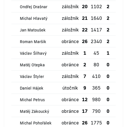
záložník
20
1102
2
0
Ondřej Drašnar
záložník
21
1640
2
0
Michal Hlavatý
záložník
22
1417
2
0
Jan Matoušek
obránce
26
2340
2
0
Roman Maršík
záložník
1
45
1
0
Václav Šilhavý
obránce
2
80
0
0
Matěj Otepka
záložník
7
410
0
0
Václav Štyler
útočník
9
365
0
0
Daniel Hájek
obránce
12
980
0
0
Michal Petrus
obránce
17
790
0
0
Matěj Zákoucký
obránce
26
1775
0
0
Michal Pohořálek