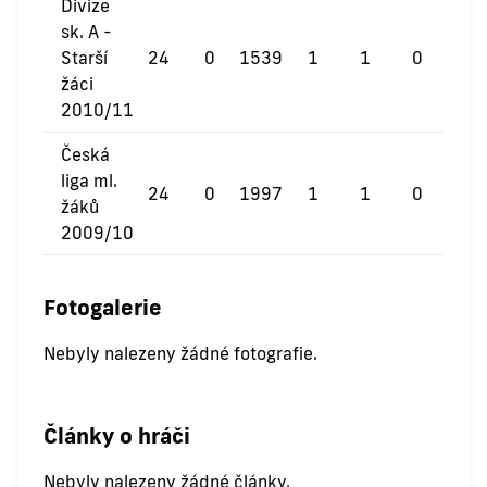
Divize
sk. A -
Starší
24
0
1539
1
1
0
žáci
2010/11
Česká
liga ml.
24
0
1997
1
1
0
žáků
2009/10
Fotogalerie
Nebyly nalezeny žádné fotografie.
Články o hráči
Nebyly nalezeny žádné články.