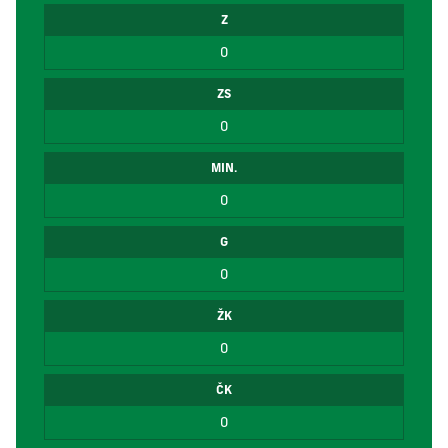
Z
0
ZS
0
MIN.
0
G
0
ŽK
0
ČK
0