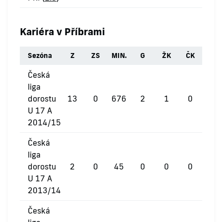
Kariéra v Příbrami
Sezóna
Z
ZS
MIN.
G
ŽK
ČK
Česká
liga
dorostu
13
0
676
2
1
0
U 17 A
2014/15
Česká
liga
dorostu
2
0
45
0
0
0
U 17 A
2013/14
Česká