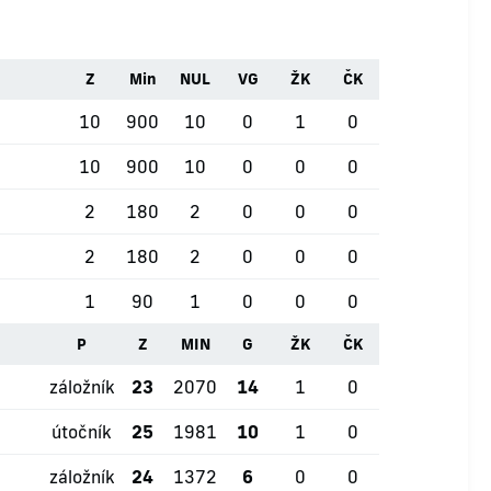
Z
Min
NUL
VG
ŽK
ČK
10
900
10
0
1
0
10
900
10
0
0
0
2
180
2
0
0
0
2
180
2
0
0
0
1
90
1
0
0
0
P
Z
MIN
G
ŽK
ČK
záložník
23
2070
14
1
0
útočník
25
1981
10
1
0
záložník
24
1372
6
0
0