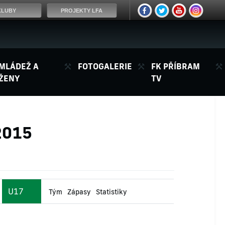
KLUBY
PROJEKTY LFA
MLÁDEŽ A
FOTOGALERIE
FK PŘÍBRAM
ŽENY
TV
2015
U17
Tým
Zápasy
Statistiky