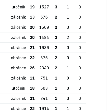
útočník
19
1527
3
1
0
záložník
13
676
2
1
0
záložník
20
1509
2
3
0
záložník
20
1484
2
2
0
obránce
21
1636
2
0
0
obránce
22
876
2
0
0
obránce
26
2340
2
1
0
záložník
11
751
1
0
0
útočník
18
603
1
0
0
záložník
21
841
1
0
0
obránce
22
1914
1
1
0