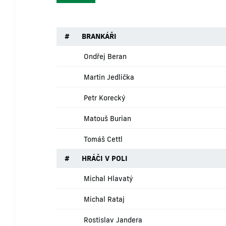
#
BRANKÁŘI
Ondřej Beran
Martin Jedlička
Petr Korecký
Matouš Burian
Tomáš Cettl
#
HRÁČI V POLI
Michal Hlavatý
Michal Rataj
Rostislav Jandera