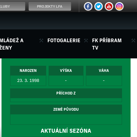
KLUBY
PROJEKTY LFA
MLÁDEŽ A
FOTOGALERIE
FK PŘÍBRAM
ŽENY
TV
NAROZEN
VÝŠKA
VÁHA
23. 3. 1998
-
-
PŘÍCHOD Z
ZEMĚ PŮVODU
AKTUÁLNÍ SEZÓNA