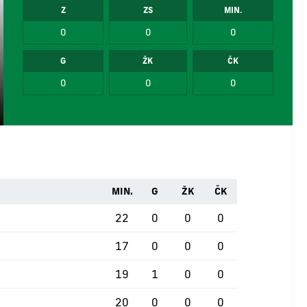
Z
ZS
MIN.
0
0
0
G
ŽK
ČK
0
0
0
MIN.
G
ŽK
ČK
22
0
0
0
17
0
0
0
19
1
0
0
20
0
0
0