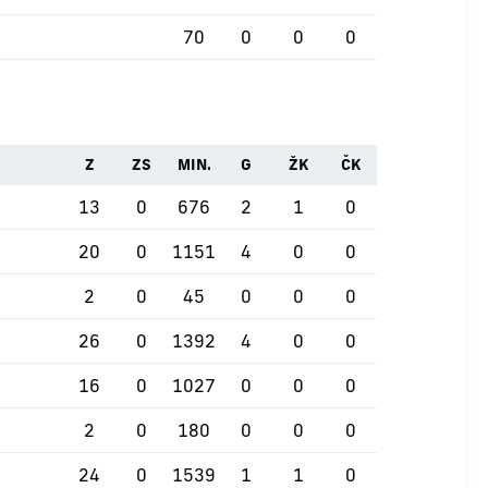
70
0
0
0
Z
ZS
MIN.
G
ŽK
ČK
13
0
676
2
1
0
20
0
1151
4
0
0
2
0
45
0
0
0
26
0
1392
4
0
0
16
0
1027
0
0
0
2
0
180
0
0
0
24
0
1539
1
1
0