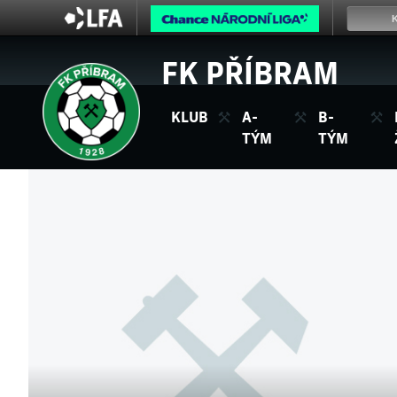
FK PŘÍBRAM
KLUB
A-
B-
TÝM
TÝM