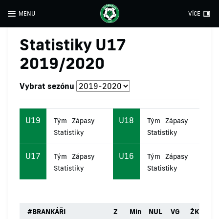
MENU
VÍCE
Statistiky U17
2019/2020
Vybrat sezónu
U19
U18
Tým
Zápasy
Tým
Zápasy
Statistiky
Statistiky
U17
U16
Tým
Zápasy
Tým
Zápasy
Statistiky
Statistiky
#
BRANKÁŘI
Z
Min
NUL
VG
ŽK
ČK