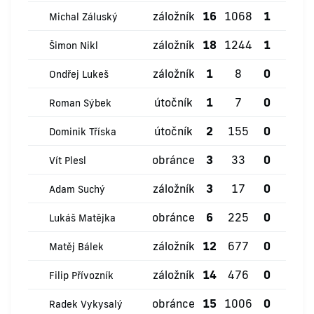
záložník
16
1068
1
1
Michal Záluský
záložník
18
1244
1
3
Šimon Nikl
záložník
1
8
0
0
Ondřej Lukeš
útočník
1
7
0
0
Roman Sýbek
útočník
2
155
0
0
Dominik Tříska
obránce
3
33
0
0
Vít Plesl
záložník
3
17
0
0
Adam Suchý
obránce
6
225
0
0
Lukáš Matějka
záložník
12
677
0
0
Matěj Bálek
záložník
14
476
0
1
Filip Přívozník
obránce
15
1006
0
4
Radek Vykysalý