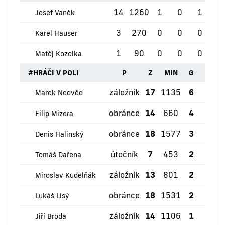
14
1260
1
0
1
0
Josef Vaněk
3
270
0
0
0
0
Karel Hauser
1
90
0
0
0
0
Matěj Kozelka
#
HRÁČI V POLI
P
Z
MIN
G
ŽK
záložník
17
1135
6
0
Marek Nedvěd
obránce
14
660
4
5
Filip Mizera
obránce
18
1577
3
1
Denis Halinský
útočník
7
453
2
1
Tomáš Dařena
záložník
13
801
2
1
Miroslav Kudelňák
obránce
18
1531
2
2
Lukáš Lisý
záložník
14
1106
1
1
Jiří Broda