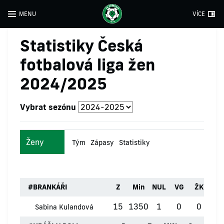
MENU
VÍCE
Statistiky Česká
fotbalová liga žen
2024/2025
Vybrat sezónu
Ženy
Tým
Zápasy
Statistiky
#
BRANKÁŘI
Z
Min
NUL
VG
ŽK
ČK
15
1350
1
0
0
0
Sabina Kulandová