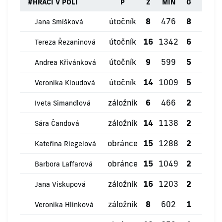
#
HRÁČI V POLI
P
Z
MIN
G
ŽK
útočník
8
476
8
0
Jana Smíšková
útočník
16
1342
6
1
Tereza Řezaninová
útočník
9
599
5
0
Andrea Křivánková
útočník
14
1009
5
2
Veronika Kloudová
záložník
6
466
2
0
Iveta Simandlová
záložník
14
1138
2
0
Sára Čandová
obránce
15
1288
2
1
Kateřina Riegelová
obránce
15
1049
2
0
Barbora Laffarová
záložník
16
1203
2
1
Jana Viskupová
záložník
8
602
1
0
Veronika Hlinková