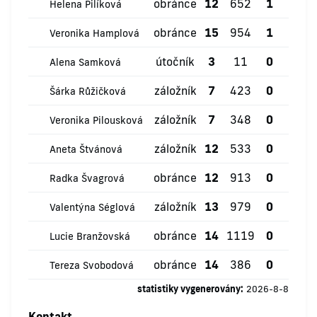
obránce
12
652
1
0
Helena Pilíková
obránce
15
954
1
0
Veronika Hamplová
útočník
3
11
0
0
Alena Samková
záložník
7
423
0
1
Šárka Růžičková
záložník
7
348
0
0
Veronika Pilousková
záložník
12
533
0
0
Aneta Štvánová
obránce
12
913
0
0
Radka Švagrová
záložník
13
979
0
1
Valentýna Séglová
obránce
14
1119
0
1
Lucie Branžovská
obránce
14
386
0
0
Tereza Svobodová
statistiky vygenerovány:
2026-8-8
Kontakt