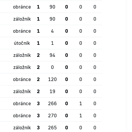
obránce
1
90
0
0
0
záložník
1
90
0
0
0
obránce
1
4
0
0
0
útočník
1
1
0
0
0
záložník
2
94
0
0
0
záložník
2
0
0
0
0
obránce
2
120
0
0
0
záložník
2
19
0
0
0
obránce
3
266
0
1
0
obránce
3
270
0
1
0
záložník
3
265
0
0
0