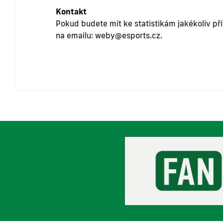
Kontakt
Pokud budete mít ke statistikám jakékoliv př
na emailu:
weby@esports.cz
.