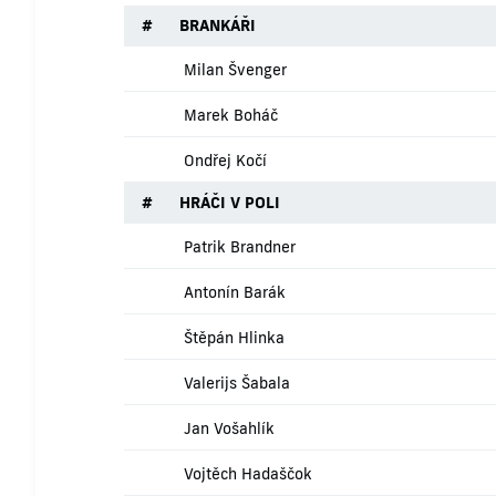
#
BRANKÁŘI
Milan Švenger
Marek Boháč
Ondřej Kočí
#
HRÁČI V POLI
Patrik Brandner
Antonín Barák
Štěpán Hlinka
Valerijs Šabala
Jan Vošahlík
Vojtěch Hadaščok