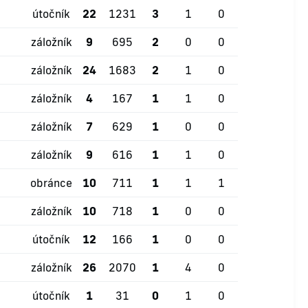
útočník
22
1231
3
1
0
záložník
9
695
2
0
0
záložník
24
1683
2
1
0
záložník
4
167
1
1
0
záložník
7
629
1
0
0
záložník
9
616
1
1
0
obránce
10
711
1
1
1
záložník
10
718
1
0
0
útočník
12
166
1
0
0
záložník
26
2070
1
4
0
útočník
1
31
0
1
0