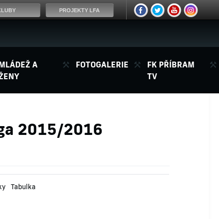
KLUBY
PROJEKTY LFA
MLÁDEŽ A
FOTOGALERIE
FK PŘÍBRAM
ŽENY
TV
liga 2015/2016
ky
Tabulka