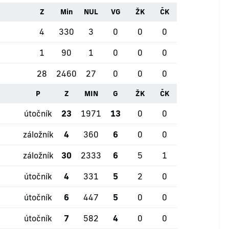
Z
Min
NUL
VG
ŽK
ČK
4
330
3
0
0
0
1
90
1
0
0
0
28
2460
27
0
0
0
P
Z
MIN
G
ŽK
ČK
útočník
23
1971
13
0
0
záložník
4
360
6
0
0
záložník
30
2333
6
5
1
útočník
4
331
5
2
0
útočník
6
447
5
0
0
útočník
7
582
4
0
0