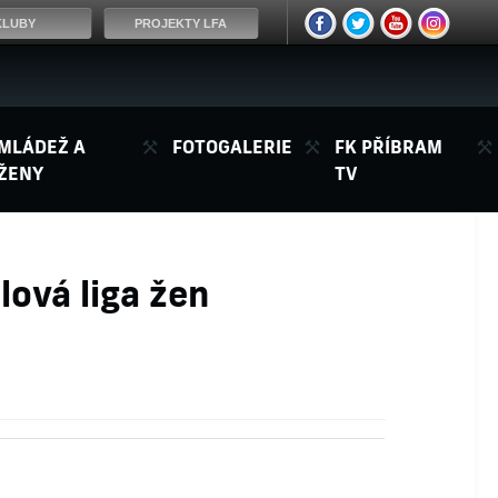
KLUBY
PROJEKTY LFA
MLÁDEŽ A
FOTOGALERIE
FK PŘÍBRAM
ŽENY
TV
lová liga žen
y