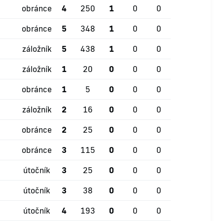
obránce
4
250
1
0
0
obránce
5
348
1
0
0
záložník
5
438
1
0
0
záložník
1
20
0
0
0
obránce
1
5
0
0
0
záložník
2
16
0
0
0
obránce
2
25
0
0
0
obránce
3
115
0
0
0
útočník
3
25
0
0
0
útočník
3
38
0
0
0
útočník
4
193
0
0
0