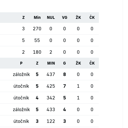
Z
Min
NUL
VG
ŽK
ČK
3
270
0
0
0
0
5
55
0
0
0
0
2
180
2
0
0
0
P
Z
MIN
G
ŽK
ČK
záložník
5
437
8
0
0
útočník
5
425
7
1
0
útočník
4
342
5
1
0
záložník
5
433
4
0
0
útočník
3
122
3
0
0