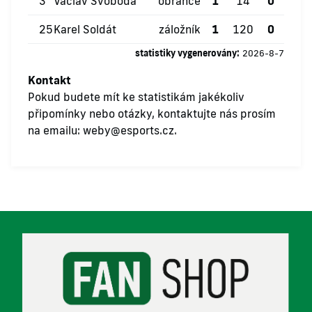
3
Václav Svoboda
obránce
1
14
0
0
25
Karel Soldát
záložník
1
120
0
0
statistiky vygenerovány:
2026-8-7
Kontakt
Pokud budete mít ke statistikám jakékoliv
připomínky nebo otázky, kontaktujte nás prosím
na emailu:
weby@esports.cz
.