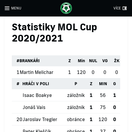
MENU
VÍCE
Statistiky MOL Cup
2020/2021
#
BRANKÁŘI
Z
Min
NUL
VG
ŽK
ČK
1
Martin Melichar
1
120
0
0
0
0
#
HRÁČI V POLI
P
Z
MIN
G
ŽK
Isaac Boakye
záložník
1
56
1
0
Jonáš Vais
záložník
1
75
0
1
20
Jaroslav Tregler
obránce
1
120
0
1
Peter Kleščík
obránce
1
37
0
1