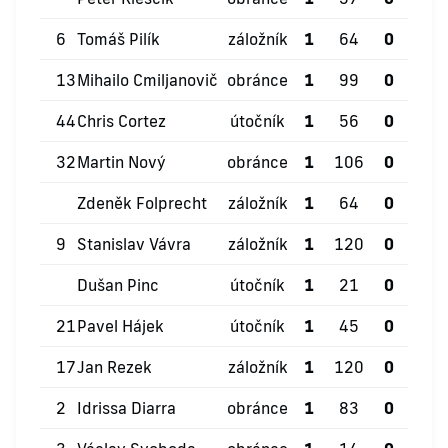
6
Tomáš Pilík
záložník
1
64
0
0
13
Mihailo Cmiljanovič
obránce
1
99
0
0
44
Chris Cortez
útočník
1
56
0
0
32
Martin Nový
obránce
1
106
0
0
Zdeněk Folprecht
záložník
1
64
0
0
9
Stanislav Vávra
záložník
1
120
0
0
Dušan Pinc
útočník
1
21
0
0
21
Pavel Hájek
útočník
1
45
0
0
17
Jan Rezek
záložník
1
120
0
0
2
Idrissa Diarra
obránce
1
83
0
0