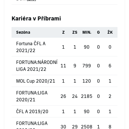
Kariéra v Příbrami
Sezóna
Z
ZS
MIN.
G
ŽK
ČK
Fortuna ČFL A
1
1
90
0
0
0
2021/22
FORTUNA:NÁRODNÍ
11
9
799
0
6
1
LIGA 2021/22
MOL Cup 2020/21
1
1
120
0
1
0
FORTUNA:LIGA
26
24
2185
0
2
0
2020/21
ČFL A 2019/20
1
1
90
0
1
0
FORTUNA:LIGA
30
29
2508
1
8
0