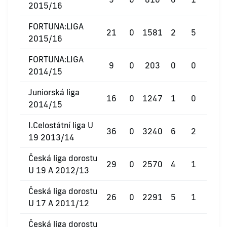
2015/16
FORTUNA:LIGA
21
0
1581
2
5
0
2015/16
FORTUNA:LIGA
9
0
203
0
0
0
2014/15
Juniorská liga
16
0
1247
1
0
0
2014/15
I.Celostátní liga U
36
0
3240
6
2
0
19 2013/14
Česká liga dorostu
29
0
2570
4
1
0
U 19 A 2012/13
Česká liga dorostu
26
0
2291
5
1
0
U 17 A 2011/12
Česká liga dorostu