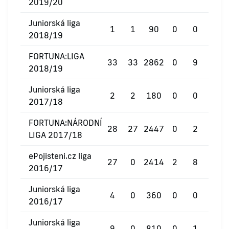
2019/20
Juniorská liga
1
1
90
0
0
0
2018/19
FORTUNA:LIGA
33
33
2862
0
9
1
2018/19
Juniorská liga
2
2
180
0
0
0
2017/18
FORTUNA:NÁRODNÍ
28
27
2447
0
2
0
LIGA 2017/18
ePojisteni.cz liga
27
0
2414
2
8
0
2016/17
Juniorská liga
4
0
360
0
0
0
2016/17
Juniorská liga
9
0
810
0
1
0