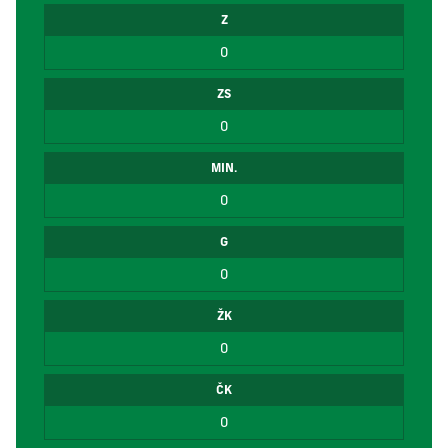
Z
0
ZS
0
MIN.
0
G
0
ŽK
0
ČK
0