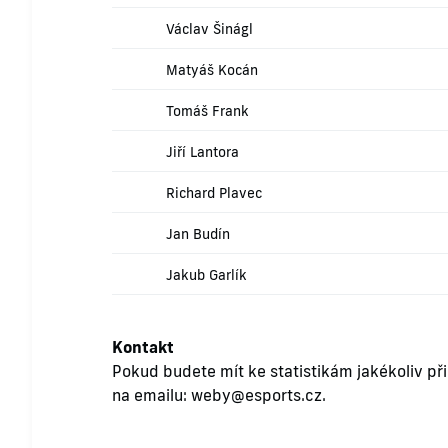
Václav Šinágl
Matyáš Kocán
Tomáš Frank
Jiří Lantora
Richard Plavec
Jan Budín
Jakub Garlík
Kontakt
Pokud budete mít ke statistikám jakékoliv př
na emailu:
weby@esports.cz
.