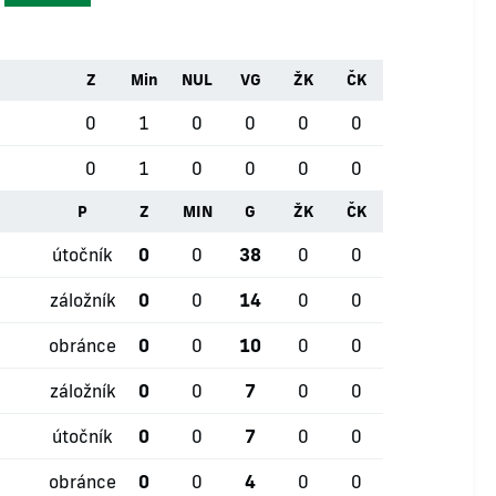
Z
Min
NUL
VG
ŽK
ČK
0
1
0
0
0
0
0
1
0
0
0
0
P
Z
MIN
G
ŽK
ČK
útočník
0
0
38
0
0
záložník
0
0
14
0
0
obránce
0
0
10
0
0
záložník
0
0
7
0
0
útočník
0
0
7
0
0
obránce
0
0
4
0
0