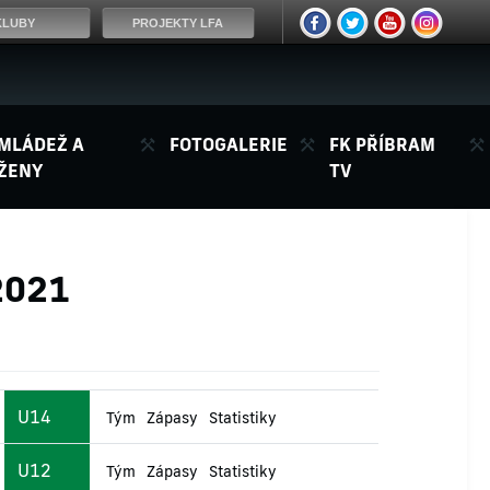
KLUBY
PROJEKTY LFA
MLÁDEŽ A
FOTOGALERIE
FK PŘÍBRAM
ŽENY
TV
2021
U14
Tým
Zápasy
Statistiky
U12
Tým
Zápasy
Statistiky