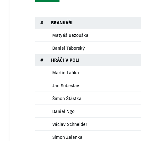
#
BRANKÁŘI
Matyáš Bezouška
Daniel Táborský
#
HRÁČI V POLI
Martin Laňka
Jan Soběslav
Šimon Šťástka
Daniel Ngo
Václav Schneider
Šimon Zelenka