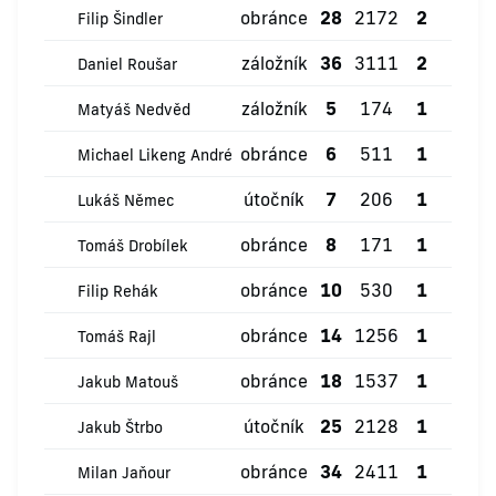
obránce
28
2172
2
3
Filip Šindler
záložník
36
3111
2
1
Daniel Roušar
záložník
5
174
1
1
Matyáš Nedvěd
obránce
6
511
1
2
Michael Likeng André
útočník
7
206
1
0
Lukáš Němec
obránce
8
171
1
0
Tomáš Drobílek
obránce
10
530
1
2
Filip Rehák
obránce
14
1256
1
4
Tomáš Rajl
obránce
18
1537
1
3
Jakub Matouš
útočník
25
2128
1
9
Jakub Štrbo
obránce
34
2411
1
1
Milan Jaňour