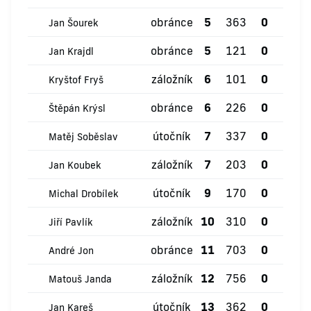
obránce
5
363
0
0
Jan Šourek
obránce
5
121
0
0
Jan Krajdl
záložník
6
101
0
0
Kryštof Fryš
obránce
6
226
0
0
Štěpán Krýsl
útočník
7
337
0
1
Matěj Soběslav
záložník
7
203
0
0
Jan Koubek
útočník
9
170
0
0
Michal Drobílek
záložník
10
310
0
0
Jiří Pavlík
obránce
11
703
0
1
André Jon
záložník
12
756
0
0
Matouš Janda
útočník
13
362
0
3
Jan Kareš