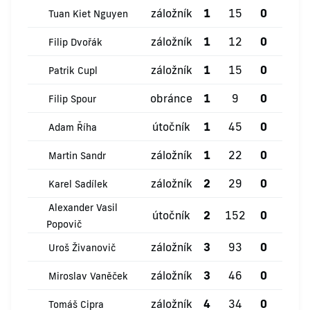
záložník
1
15
0
0
Tuan Kiet Nguyen
záložník
1
12
0
0
Filip Dvořák
záložník
1
15
0
0
Patrik Cupl
obránce
1
9
0
0
Filip Spour
útočník
1
45
0
0
Adam Říha
záložník
1
22
0
0
Martin Sandr
záložník
2
29
0
1
Karel Sadílek
Alexander Vasil
útočník
2
152
0
0
Popovič
záložník
3
93
0
0
Uroš Živanovič
záložník
3
46
0
0
Miroslav Vaněček
záložník
4
34
0
0
Tomáš Cipra