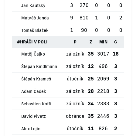
3
270
0
0
0
0
Jan Kautský
9
810
1
0
2
0
Matyáš Janda
1
90
0
0
0
0
Tomáš Blažek
#
HRÁČI V POLI
P
Z
MIN
G
ŽK
záložník
35
3017
18
7
Matěj Čajko
záložník
12
496
3
0
Štěpán Kindlmann
útočník
25
2069
3
2
Štěpán Krameš
záložník
28
2218
3
0
Adam Čadek
záložník
34
2383
3
6
Sebastien Koffi
obránce
35
2446
3
1
David Pivetz
útočník
11
826
2
1
Alex Lojín