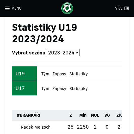
MENU
VÍCE
Statistiky U19
2023/2024
Vybrat sezónu
U19
Tým
Zápasy
Statistiky
U17
Tým
Zápasy
Statistiky
#
BRANKÁŘI
Z
Min
NUL
VG
ŽK
ČK
25
2250
1
0
2
1
Radek Melzoch