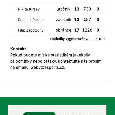
útočník
13
730
0
0
Nikita Kireev
záložník
13
457
0
0
Dominik Pechar
obránce
17
1228
0
2
Filip Zápotočný
statistiky vygenerovány:
2026-8-9
Kontakt
Pokud budete mít ke statistikám jakékoliv
připomínky nebo otázky, kontaktujte nás prosím
na emailu:
weby@esports.cz
.