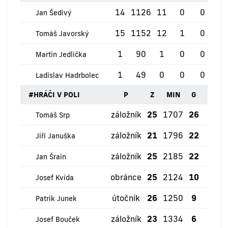
14
1126
11
0
0
0
Jan Šedivý
15
1152
12
1
0
0
Tomáš Javorský
1
90
1
0
0
0
Martin Jedlička
1
49
0
0
0
0
Ladislav Hadrbolec
#
HRÁČI V POLI
P
Z
MIN
G
ŽK
záložník
25
1707
26
0
Tomáš Srp
záložník
21
1796
22
1
Jiří Januška
záložník
25
2185
22
3
Jan Šrain
obránce
25
2124
10
1
Josef Kvída
útočník
26
1250
9
0
Patrik Junek
záložník
23
1334
6
0
Josef Bouček