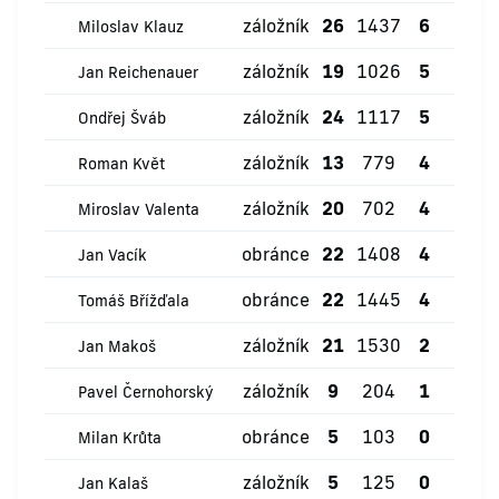
záložník
26
1437
6
0
Miloslav Klauz
záložník
19
1026
5
0
Jan Reichenauer
záložník
24
1117
5
0
Ondřej Šváb
záložník
13
779
4
0
Roman Květ
záložník
20
702
4
0
Miroslav Valenta
obránce
22
1408
4
0
Jan Vacík
obránce
22
1445
4
0
Tomáš Břížďala
záložník
21
1530
2
0
Jan Makoš
záložník
9
204
1
0
Pavel Černohorský
obránce
5
103
0
0
Milan Krůta
záložník
5
125
0
0
Jan Kalaš