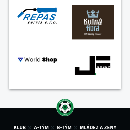
KLUB
A-TÝM
B-TÝM
MLÁDEZ A ZENY