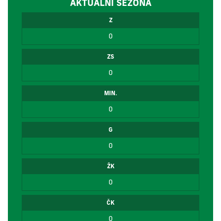
AKTUÁLNÍ SEZÓNA
Z
0
ZS
0
MIN.
0
G
0
ŽK
0
ČK
0