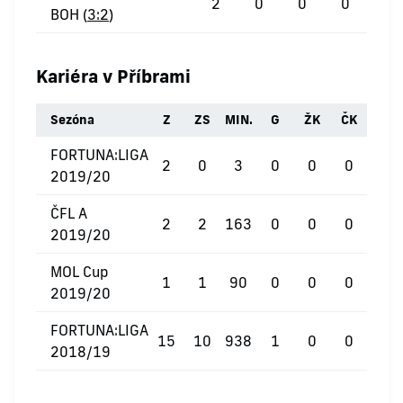
2
0
0
0
BOH (
3:2
)
Kariéra v Příbrami
Sezóna
Z
ZS
MIN.
G
ŽK
ČK
FORTUNA:LIGA
2
0
3
0
0
0
2019/20
ČFL A
2
2
163
0
0
0
2019/20
MOL Cup
1
1
90
0
0
0
2019/20
FORTUNA:LIGA
15
10
938
1
0
0
2018/19