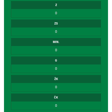
Z
0
ZS
0
MIN.
0
G
0
ŽK
0
ČK
0