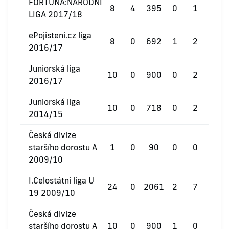
FORTUNA:NÁRODNÍ
8
4
395
0
1
0
LIGA 2017/18
ePojisteni.cz liga
8
0
692
1
2
0
2016/17
Juniorská liga
10
0
900
0
2
0
2016/17
Juniorská liga
10
0
718
0
2
0
2014/15
Česká divize
staršího dorostu A
1
0
90
0
0
0
2009/10
I.Celostátní liga U
24
0
2061
2
7
0
19 2009/10
Česká divize
staršího dorostu A
10
0
900
1
0
0