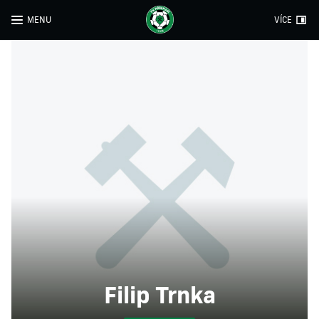
MENU
VÍCE
Filip Trnka