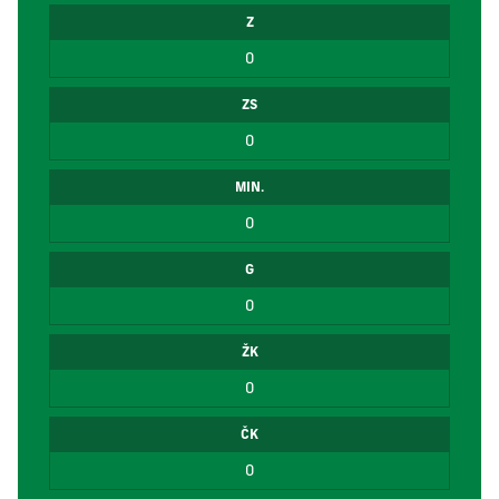
Z
0
ZS
0
MIN.
0
G
0
ŽK
0
ČK
0