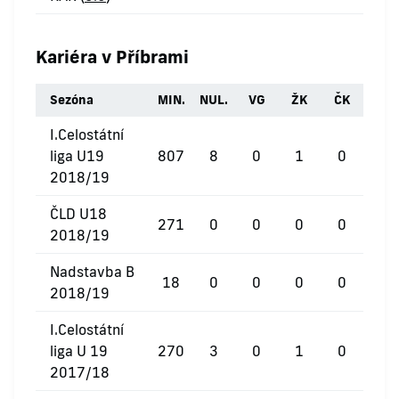
Kariéra v Příbrami
Sezóna
MIN.
NUL.
VG
ŽK
ČK
I.Celostátní
liga U19
807
8
0
1
0
2018/19
ČLD U18
271
0
0
0
0
2018/19
Nadstavba B
18
0
0
0
0
2018/19
I.Celostátní
liga U 19
270
3
0
1
0
2017/18