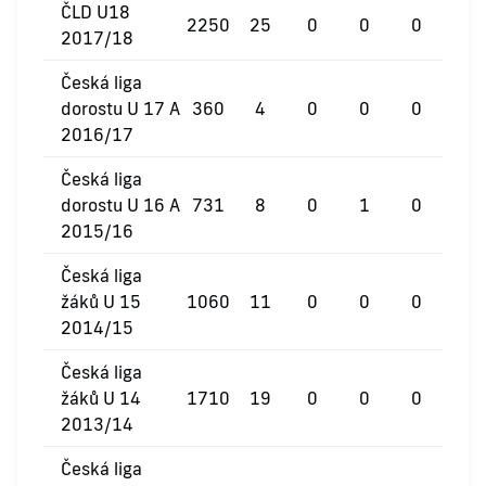
ČLD U18
2250
25
0
0
0
2017/18
Česká liga
dorostu U 17 A
360
4
0
0
0
2016/17
Česká liga
dorostu U 16 A
731
8
0
1
0
2015/16
Česká liga
žáků U 15
1060
11
0
0
0
2014/15
Česká liga
žáků U 14
1710
19
0
0
0
2013/14
Česká liga