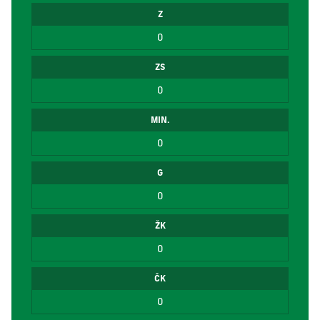
Z
0
ZS
0
MIN.
0
G
0
ŽK
0
ČK
0