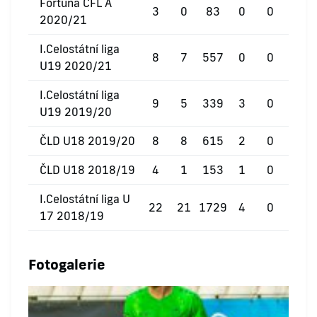
Fortuna ČFL A
3
0
83
0
0
0
2020/21
I.Celostátní liga
8
7
557
0
0
0
U19 2020/21
I.Celostátní liga
9
5
339
3
0
0
U19 2019/20
ČLD U18 2019/20
8
8
615
2
0
0
ČLD U18 2018/19
4
1
153
1
0
0
I.Celostátní liga U
22
21
1729
4
0
0
17 2018/19
Fotogalerie