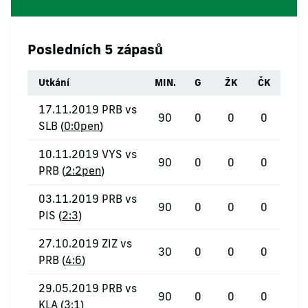
Posledních 5 zápasů
Utkání
MIN.
G
ŽK
ČK
17.11.2019 PRB vs
90
0
0
0
SLB (
0:0pen
)
10.11.2019 VYS vs
90
0
0
0
PRB (
2:2pen
)
03.11.2019 PRB vs
90
0
0
0
PIS (
2:3
)
27.10.2019 ZIZ vs
30
0
0
0
PRB (
4:6
)
29.05.2019 PRB vs
90
0
0
0
KLA (
3:1
)