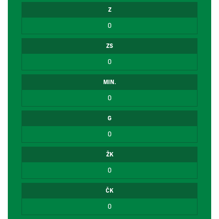
Z
0
ZS
0
MIN.
0
G
0
ŽK
0
ČK
0