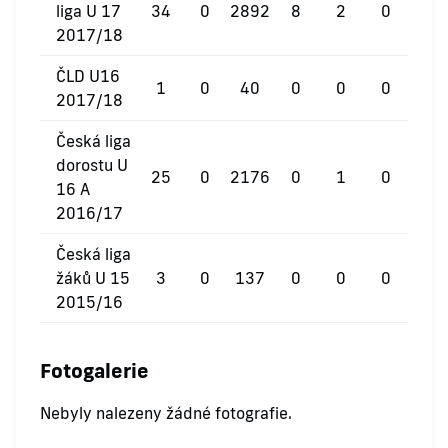
liga U 17
34
0
2892
8
2
0
2017/18
ČLD U16
1
0
40
0
0
0
2017/18
Česká liga
dorostu U
25
0
2176
0
1
0
16 A
2016/17
Česká liga
žáků U 15
3
0
137
0
0
0
2015/16
Fotogalerie
Nebyly nalezeny žádné fotografie.