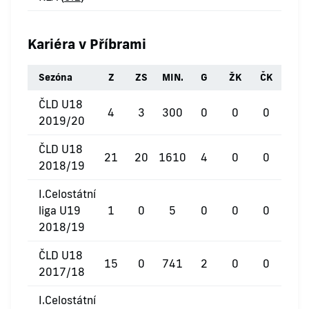
Kariéra v Příbrami
Sezóna
Z
ZS
MIN.
G
ŽK
ČK
ČLD U18
4
3
300
0
0
0
2019/20
ČLD U18
21
20
1610
4
0
0
2018/19
I.Celostátní
liga U19
1
0
5
0
0
0
2018/19
ČLD U18
15
0
741
2
0
0
2017/18
I.Celostátní