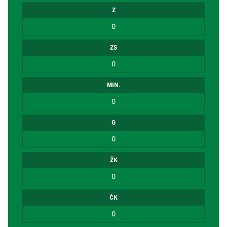
Z
0
ZS
0
MIN.
0
G
0
ŽK
0
ČK
0