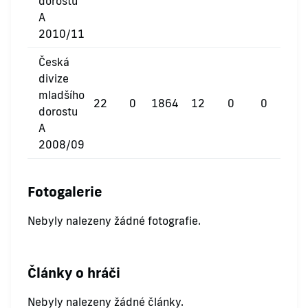
dorostu
A
2010/11
Česká
divize
mladšího
22
0
1864
12
0
0
dorostu
A
2008/09
Fotogalerie
Nebyly nalezeny žádné fotografie.
Články o hráči
Nebyly nalezeny žádné články.