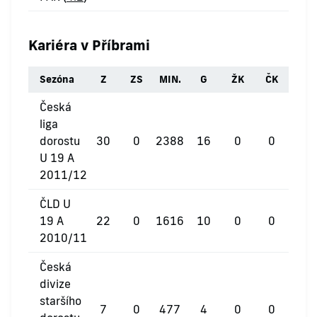
Kariéra v Příbrami
Sezóna
Z
ZS
MIN.
G
ŽK
ČK
Česká
liga
dorostu
30
0
2388
16
0
0
U 19 A
2011/12
ČLD U
19 A
22
0
1616
10
0
0
2010/11
Česká
divize
staršího
7
0
477
4
0
0