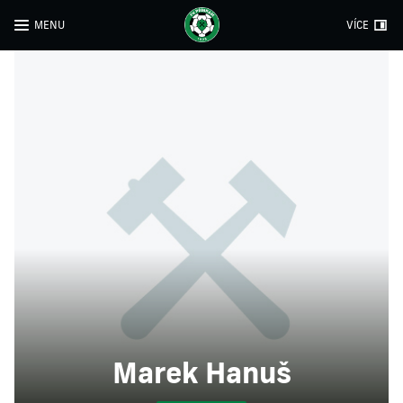
MENU
VÍCE
Marek Hanuš