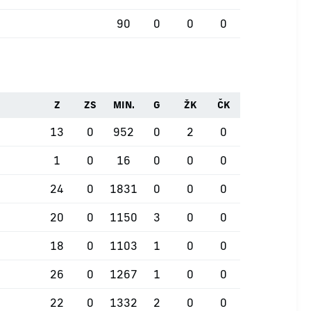
90
0
0
0
Z
ZS
MIN.
G
ŽK
ČK
13
0
952
0
2
0
1
0
16
0
0
0
24
0
1831
0
0
0
20
0
1150
3
0
0
18
0
1103
1
0
0
26
0
1267
1
0
0
22
0
1332
2
0
0