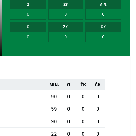
Z
ZS
MIN.
0
0
0
G
ŽK
ČK
0
0
0
MIN.
G
ŽK
ČK
90
0
0
0
59
0
0
0
90
0
0
0
22
0
0
0