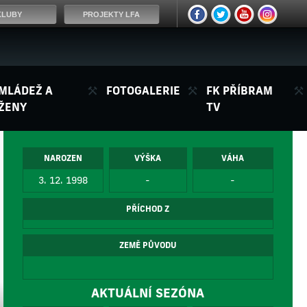
KLUBY
PROJEKTY LFA
MLÁDEŽ A
FOTOGALERIE
FK PŘÍBRAM
ŽENY
TV
NAROZEN
VÝŠKA
VÁHA
3. 12. 1998
-
-
PŘÍCHOD Z
ZEMĚ PŮVODU
AKTUÁLNÍ SEZÓNA