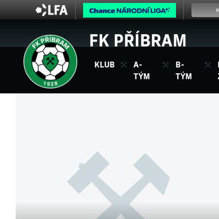
FK PŘÍBRAM
KLUB
A-
B-
TÝM
TÝM