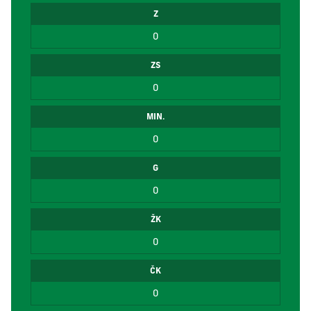
Z
0
ZS
0
MIN.
0
G
0
ŽK
0
ČK
0