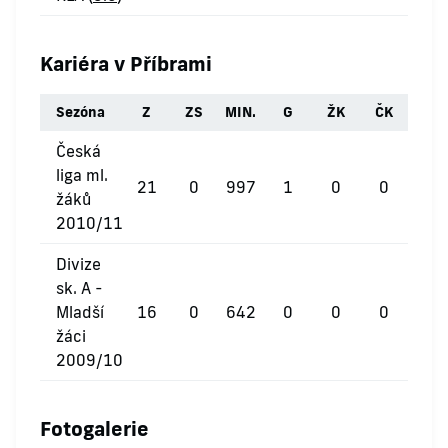
Kariéra v Příbrami
Sezóna
Z
ZS
MIN.
G
ŽK
ČK
Česká
liga ml.
21
0
997
1
0
0
žáků
2010/11
Divize
sk. A -
Mladší
16
0
642
0
0
0
žáci
2009/10
Fotogalerie