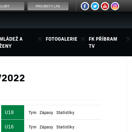
KLUBY
PROJEKTY LFA
MLÁDEŽ A
FOTOGALERIE
FK PŘÍBRAM
ŽENY
TV
1/2022
U18
Tým
Zápasy
Statistiky
U16
Tým
Zápasy
Statistiky