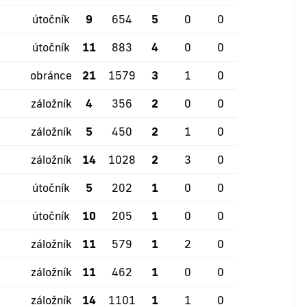
útočník
9
654
5
0
0
útočník
11
883
4
0
0
obránce
21
1579
3
1
0
záložník
4
356
2
0
0
záložník
5
450
2
1
0
záložník
14
1028
2
3
0
útočník
5
202
1
0
0
útočník
10
205
1
0
0
záložník
11
579
1
2
0
záložník
11
462
1
0
0
záložník
14
1101
1
1
0