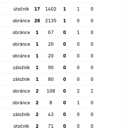
útočník
17
1402
1
1
0
obránce
28
2135
1
0
0
obránce
1
67
0
1
0
obránce
1
20
0
0
0
obránce
1
20
0
0
0
záložník
1
90
0
0
0
záložník
1
80
0
0
0
obránce
2
108
0
2
1
obránce
2
8
0
1
0
záložník
2
43
0
0
0
útočník
2
71
0
0
0