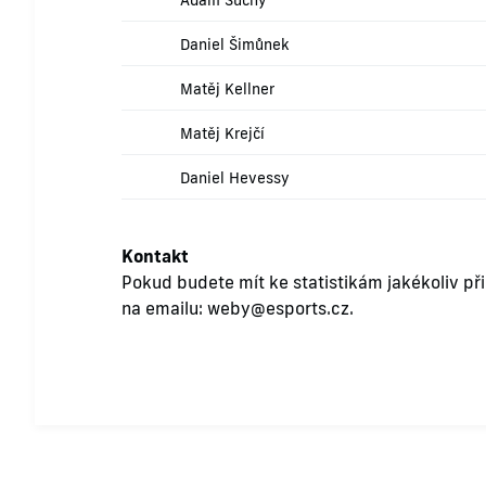
Adam Suchý
Daniel Šimůnek
Matěj Kellner
Matěj Krejčí
Daniel Hevessy
Kontakt
Pokud budete mít ke statistikám jakékoliv př
na emailu:
weby@esports.cz
.