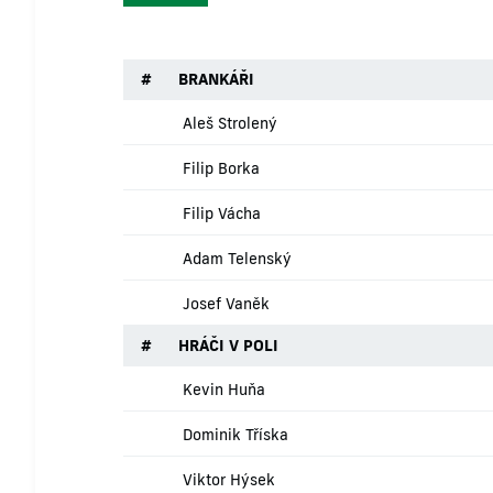
#
BRANKÁŘI
Aleš Strolený
Filip Borka
Filip Vácha
Adam Telenský
Josef Vaněk
#
HRÁČI V POLI
Kevin Huňa
Dominik Tříska
Viktor Hýsek