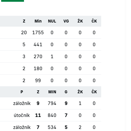
Z
Min
NUL
VG
ŽK
ČK
20
1755
0
0
0
0
5
441
0
0
0
0
3
270
1
0
0
0
2
180
0
0
0
0
2
99
0
0
0
0
P
Z
MIN
G
ŽK
ČK
záložník
9
794
9
1
0
útočník
11
840
7
0
0
záložník
7
534
5
2
0