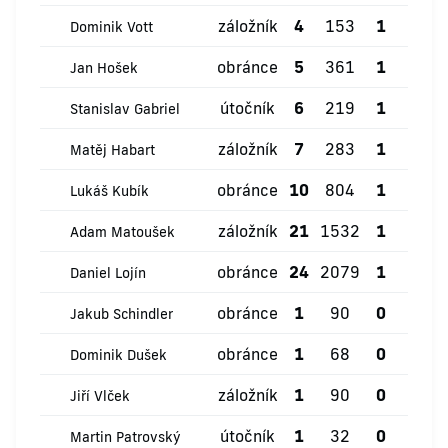
záložník
4
153
1
0
Dominik Vott
obránce
5
361
1
0
Jan Hošek
útočník
6
219
1
0
Stanislav Gabriel
záložník
7
283
1
0
Matěj Habart
obránce
10
804
1
1
Lukáš Kubík
záložník
21
1532
1
2
Adam Matoušek
obránce
24
2079
1
3
Daniel Lojín
obránce
1
90
0
0
Jakub Schindler
obránce
1
68
0
0
Dominik Dušek
záložník
1
90
0
0
Jiří Vlček
útočník
1
32
0
0
Martin Patrovský