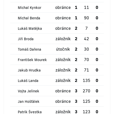
obránce
1
11
0
0
Michal Kynkor
obránce
1
90
0
0
Michal Benda
obránce
2
7
0
0
Lukáš Matějka
záložník
2
42
0
0
Jiří Broda
útočník
2
30
0
0
Tomáš Dařena
záložník
2
70
0
0
František Mourek
záložník
2
71
0
0
Jakub Hrudka
záložník
2
135
0
0
Lukáš Landa
obránce
3
270
0
1
Vojta Jelínek
obránce
3
125
0
0
Jan Hošťálek
záložník
3
123
0
0
Patrik Švestka