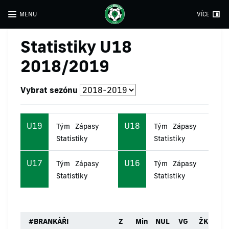
MENU
VÍCE
Statistiky U18
2018/2019
Vybrat sezónu
U19
U18
Tým
Zápasy
Tým
Zápasy
Statistiky
Statistiky
U17
U16
Tým
Zápasy
Tým
Zápasy
Statistiky
Statistiky
#
BRANKÁŘI
Z
Min
NUL
VG
ŽK
ČK