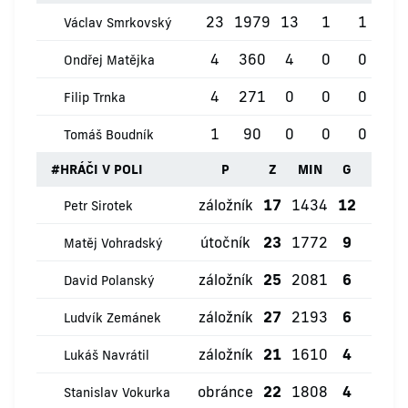
23
1979
13
1
1
0
Václav Smrkovský
4
360
4
0
0
0
Ondřej Matějka
4
271
0
0
0
0
Filip Trnka
1
90
0
0
0
0
Tomáš Boudník
#
HRÁČI V POLI
P
Z
MIN
G
ŽK
záložník
17
1434
12
4
Petr Sirotek
útočník
23
1772
9
0
Matěj Vohradský
záložník
25
2081
6
1
David Polanský
záložník
27
2193
6
1
Ludvík Zemánek
záložník
21
1610
4
0
Lukáš Navrátil
obránce
22
1808
4
0
Stanislav Vokurka