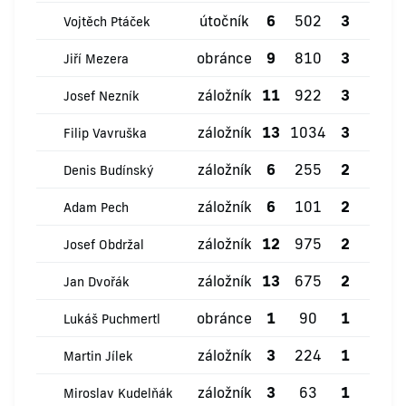
útočník
6
502
3
1
Vojtěch Ptáček
obránce
9
810
3
2
Jiří Mezera
záložník
11
922
3
0
Josef Nezník
záložník
13
1034
3
0
Filip Vavruška
záložník
6
255
2
0
Denis Budínský
záložník
6
101
2
0
Adam Pech
záložník
12
975
2
1
Josef Obdržal
záložník
13
675
2
0
Jan Dvořák
obránce
1
90
1
0
Lukáš Puchmertl
záložník
3
224
1
0
Martin Jílek
záložník
3
63
1
0
Miroslav Kudelňák