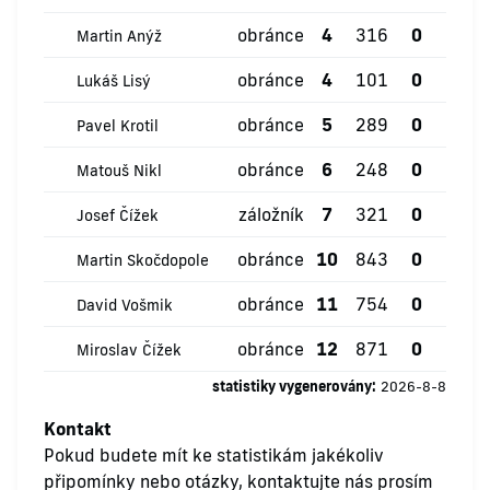
obránce
4
316
0
1
Martin Anýž
obránce
4
101
0
0
Lukáš Lisý
obránce
5
289
0
0
Pavel Krotil
obránce
6
248
0
0
Matouš Nikl
záložník
7
321
0
1
Josef Čížek
obránce
10
843
0
1
Martin Skočdopole
obránce
11
754
0
0
David Vošmik
obránce
12
871
0
3
Miroslav Čížek
statistiky vygenerovány:
2026-8-8
Kontakt
Pokud budete mít ke statistikám jakékoliv
připomínky nebo otázky, kontaktujte nás prosím