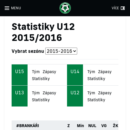
MENU
VÍCE
Statistiky U12
2015/2016
Vybrat sezónu
U15
U14
Tým
Zápasy
Tým
Zápasy
Statistiky
Statistiky
U13
U12
Tým
Zápasy
Tým
Zápasy
Statistiky
Statistiky
#
BRANKÁŘI
Z
Min
NUL
VG
ŽK
ČK