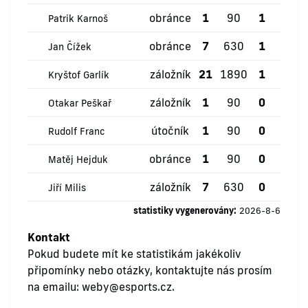
obránce
1
90
1
0
Patrik Karnoš
obránce
7
630
1
0
Jan Čížek
záložník
21
1890
1
0
Kryštof Garlík
záložník
1
90
0
0
Otakar Peškař
útočník
1
90
0
0
Rudolf Franc
obránce
1
90
0
0
Matěj Hejduk
záložník
7
630
0
0
Jiří Milis
statistiky vygenerovány:
2026-8-6
Kontakt
Pokud budete mít ke statistikám jakékoliv
připomínky nebo otázky, kontaktujte nás prosím
na emailu:
weby@esports.cz
.