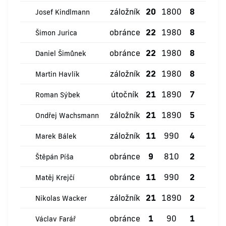
záložník
20
1800
8
0
Josef Kindlmann
obránce
22
1980
8
0
Šimon Jurica
obránce
22
1980
8
0
Daniel Šimůnek
záložník
22
1980
8
0
Martin Havlík
útočník
21
1890
7
1
Roman Sýbek
záložník
21
1890
5
0
Ondřej Wachsmann
záložník
11
990
4
0
Marek Bálek
obránce
9
810
2
0
Štěpán Píša
obránce
11
990
2
0
Matěj Krejčí
záložník
21
1890
2
0
Nikolas Wacker
obránce
1
90
1
0
Václav Farář