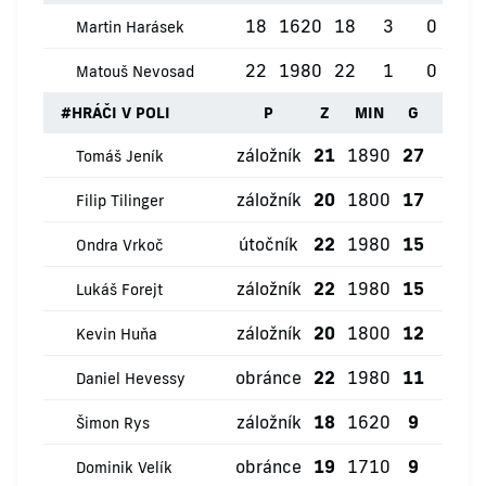
18
1620
18
3
0
0
Martin Harásek
22
1980
22
1
0
0
Matouš Nevosad
#
HRÁČI V POLI
P
Z
MIN
G
ŽK
záložník
21
1890
27
0
Tomáš Jeník
záložník
20
1800
17
0
Filip Tilinger
útočník
22
1980
15
0
Ondra Vrkoč
záložník
22
1980
15
0
Lukáš Forejt
záložník
20
1800
12
0
Kevin Huňa
obránce
22
1980
11
0
Daniel Hevessy
záložník
18
1620
9
0
Šimon Rys
obránce
19
1710
9
0
Dominik Velík