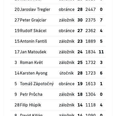
20
Jaroslav Tregler
obránce
28
2447
0
2
27
Peter Grajciar
záložník
30
2375
7
3
19
Rudolf Skácel
obránce
27
2362
4
6
15
Antonín Fantiš
záložník
23
1889
5
2
17
Jan Matoušek
záložník
24
1834
11
9
3
Roman Květ
záložník
25
1732
3
5
14
Karsten Ayong
útočník
28
1723
6
1
5
Tomáš Zápotočný
obránce
19
1613
1
6
9
Petr Průcha
záložník
18
1304
0
5
28
Filip Hlúpik
záložník
14
1118
4
0
8
David Kilián
záložník
14
1090
0
1