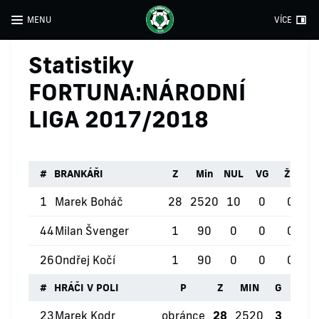
MENU
VÍCE
Statistiky
FORTUNA:NÁRODNÍ
LIGA 2017/2018
#
BRANKÁŘI
Z
Min
NUL
VG
ŽK
Č
1
Marek Boháč
28
2520
10
0
0
44
Milan Švenger
1
90
0
0
0
26
Ondřej Kočí
1
90
0
0
0
#
HRÁČI V POLI
P
Z
MIN
G
ŽK
23
Marek Kodr
obránce
28
2520
3
2