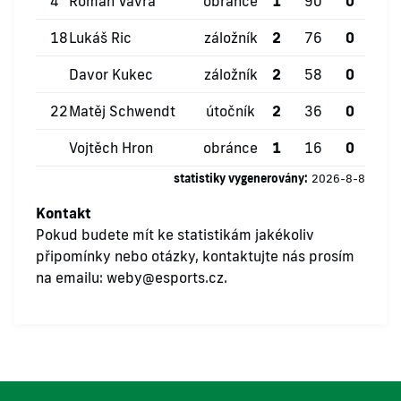
4
Roman Vávra
obránce
1
90
0
1
18
Lukáš Ric
záložník
2
76
0
0
Davor Kukec
záložník
2
58
0
0
22
Matěj Schwendt
útočník
2
36
0
0
Vojtěch Hron
obránce
1
16
0
0
statistiky vygenerovány:
2026-8-8
Kontakt
Pokud budete mít ke statistikám jakékoliv
připomínky nebo otázky, kontaktujte nás prosím
na emailu:
weby@esports.cz
.