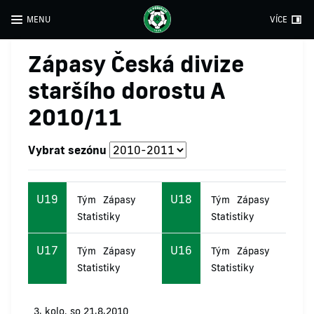
MENU
VÍCE
Zápasy Česká divize
staršího dorostu A
2010/11
Vybrat sezónu
U19
U18
Tým
Zápasy
Tým
Zápasy
Statistiky
Statistiky
U17
U16
Tým
Zápasy
Tým
Zápasy
Statistiky
Statistiky
3. kolo, so 21.8.2010