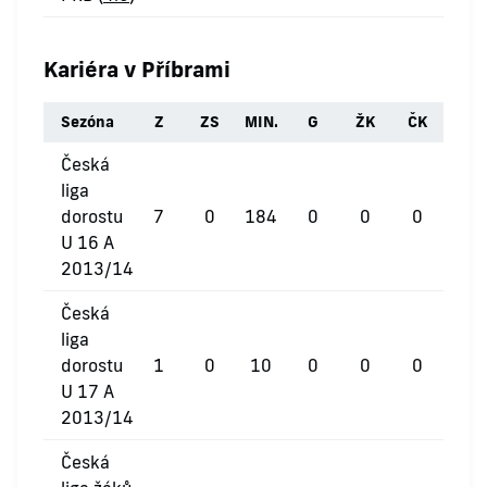
Kariéra v Příbrami
Sezóna
Z
ZS
MIN.
G
ŽK
ČK
Česká
liga
dorostu
7
0
184
0
0
0
U 16 A
2013/14
Česká
liga
dorostu
1
0
10
0
0
0
U 17 A
2013/14
Česká