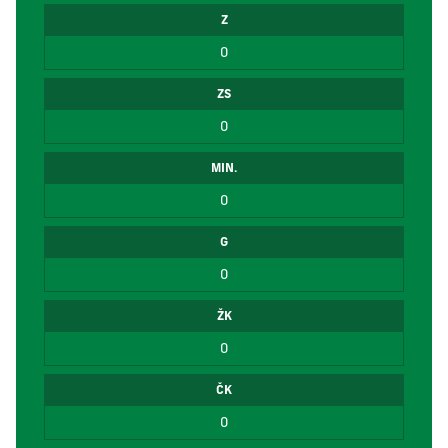
Z
0
ZS
0
MIN.
0
G
0
ŽK
0
ČK
0