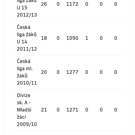
liga žáků
26
0
1172
0
0
0
U 15
2012/13
Česká
liga žáků
18
0
1090
1
0
0
U 14
2011/12
Česká
liga ml.
20
0
1277
0
0
0
žáků
2010/11
Divize
sk. A -
Mladší
21
0
1271
0
0
0
žáci
2009/10