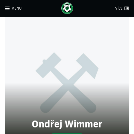
MENU
VÍCE
Ondřej Wimmer