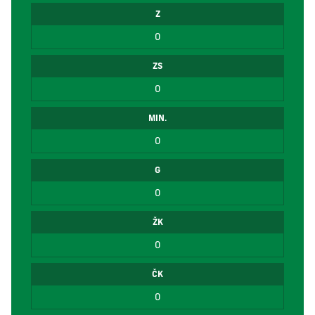
Z
0
ZS
0
MIN.
0
G
0
ŽK
0
ČK
0