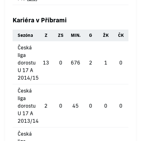
Kariéra v Příbrami
Sezóna
Z
ZS
MIN.
G
ŽK
ČK
Česká
liga
dorostu
13
0
676
2
1
0
U 17 A
2014/15
Česká
liga
dorostu
2
0
45
0
0
0
U 17 A
2013/14
Česká