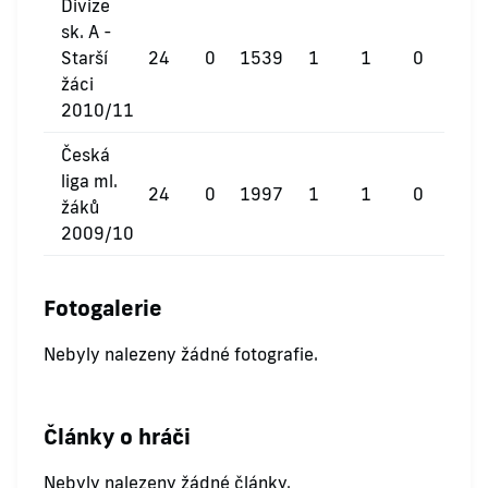
Divize
sk. A -
Starší
24
0
1539
1
1
0
žáci
2010/11
Česká
liga ml.
24
0
1997
1
1
0
žáků
2009/10
Fotogalerie
Nebyly nalezeny žádné fotografie.
Články o hráči
Nebyly nalezeny žádné články.