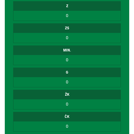
Z
0
ZS
0
MIN.
0
G
0
ŽK
0
ČK
0