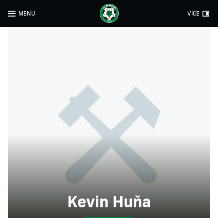
MENU
VÍCE
Kevin Huňa