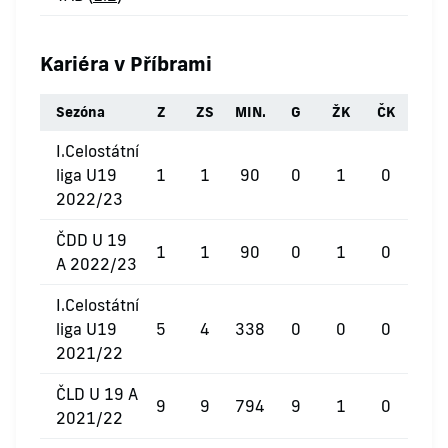
Kariéra v Příbrami
Sezóna
Z
ZS
MIN.
G
ŽK
ČK
I.Celostátní
liga U19
1
1
90
0
1
0
2022/23
ČDD U 19
1
1
90
0
1
0
A 2022/23
I.Celostátní
liga U19
5
4
338
0
0
0
2021/22
ČLD U 19 A
9
9
794
9
1
0
2021/22