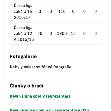
Česká liga
žáků U 14
3
0
116
0
0
0
2016/17
Česká liga
žáků U 12
20
0
1800
12
0
0
A 2015/16
Fotogalerie
Nebyly nalezeny žádné fotografie.
Články o hráči
Kevin Huňa opět v reprezentaci
Kevin Huňa v nominaci reprezentace U16