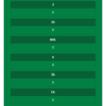
Z
0
ZS
0
MIN.
0
G
0
ŽK
0
ČK
0