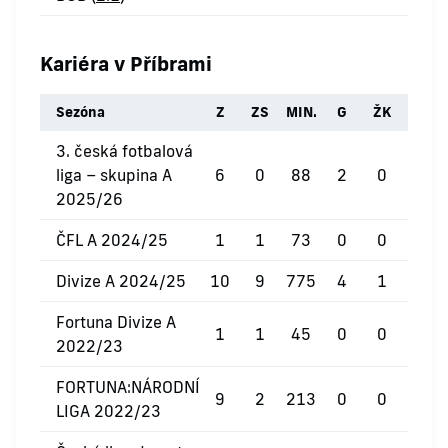
Kariéra v Příbrami
Sezóna
Z
ZS
MIN.
G
ŽK
ČK
3. česká fotbalová
liga – skupina A
6
0
88
2
0
0
2025/26
ČFL A 2024/25
1
1
73
0
0
0
Divize A 2024/25
10
9
775
4
1
0
Fortuna Divize A
1
1
45
0
0
0
2022/23
FORTUNA:NÁRODNÍ
9
2
213
0
0
0
LIGA 2022/23