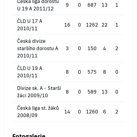
Česká liga dorostu
9
0
687
13
1
0
U 19 A 2011/12
ČLD U 17 A
16
0
1262
22
1
0
2010/11
Česká divize
staršího dorostu A
3
0
150
4
2
0
2010/11
ČLD U 19 A
8
0
575
8
0
0
2010/11
Divize sk. A - Starší
8
0
589
13
0
0
žáci 2009/10
Česká liga st. žáků
14
0
1260
6
2
0
2008/09
Fotogalerie