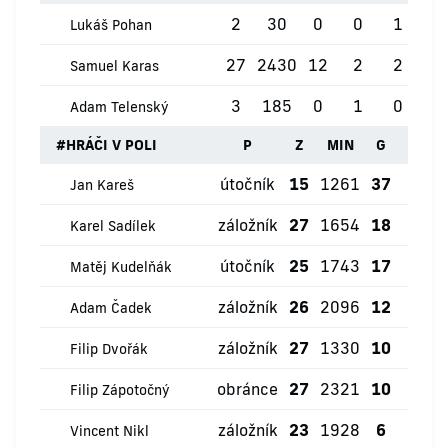
2
30
0
0
1
0
Lukáš Pohan
27
2430
12
2
2
0
Samuel Karas
3
185
0
1
0
0
Adam Telenský
#
HRÁČI V POLI
P
Z
MIN
G
ŽK
útočník
15
1261
37
2
Jan Kareš
záložník
27
1654
18
0
Karel Sadílek
útočník
25
1743
17
0
Matěj Kudelňák
záložník
26
2096
12
0
Adam Čadek
záložník
27
1330
10
4
Filip Dvořák
obránce
27
2321
10
1
Filip Zápotočný
záložník
23
1928
6
2
Vincent Nikl