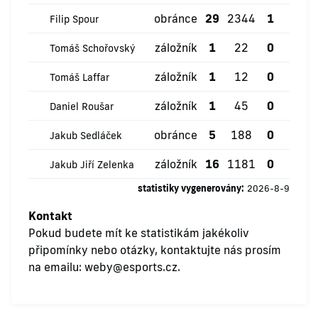
obránce
29
2344
1
0
Filip Spour
záložník
1
22
0
0
Tomáš Schořovský
záložník
1
12
0
0
Tomáš Laffar
záložník
1
45
0
0
Daniel Roušar
obránce
5
188
0
0
Jakub Sedláček
záložník
16
1181
0
3
Jakub Jiří Zelenka
statistiky vygenerovány:
2026-8-9
Kontakt
Pokud budete mít ke statistikám jakékoliv
připomínky nebo otázky, kontaktujte nás prosím
na emailu:
weby@esports.cz
.