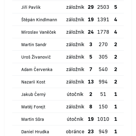
záložník
29
2503
5
1
Jiří Pavlík
záložník
19
1391
4
1
Štěpán Kindlmann
záložník
24
1778
4
3
Miroslav Vaněček
záložník
3
270
2
0
Martin Sandr
záložník
5
305
2
0
Uroš Živanovič
záložník
7
540
2
1
Adam Červenka
záložník
13
994
2
0
Nazarii Kost
útočník
2
51
1
0
Jakub Černý
záložník
8
150
1
0
Matěj Forejt
útočník
19
1010
1
2
Martin Sůra
obránce
23
949
1
3
Daniel Hrudka