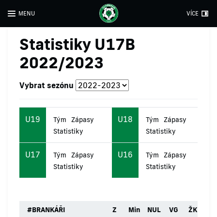
MENU
VÍCE
Statistiky U17B
2022/2023
Vybrat sezónu
U19
U18
Tým
Zápasy
Tým
Zápasy
Statistiky
Statistiky
U17
U16
Tým
Zápasy
Tým
Zápasy
Statistiky
Statistiky
#
BRANKÁŘI
Z
Min
NUL
VG
ŽK
ČK