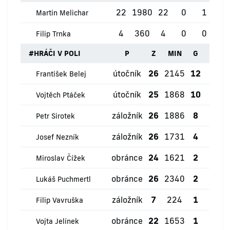
22
1980
22
0
1
0
Martin Melichar
4
360
4
0
0
0
Filip Trnka
#
HRÁČI V POLI
P
Z
MIN
G
ŽK
útočník
26
2145
12
3
František Belej
útočník
25
1868
10
2
Vojtěch Ptáček
záložník
26
1886
8
0
Petr Sirotek
záložník
26
1731
4
4
Josef Nezník
obránce
24
1621
2
0
Miroslav Čížek
obránce
26
2340
2
5
Lukáš Puchmertl
záložník
7
224
1
0
Filip Vavruška
obránce
22
1653
1
3
Vojta Jelínek