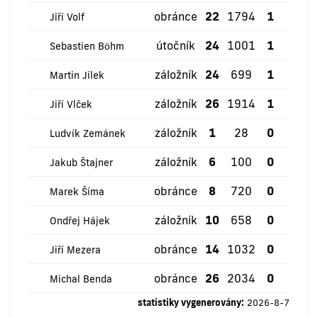
obránce
22
1794
1
1
Jiří Volf
útočník
24
1001
1
0
Sebastien Böhm
záložník
24
699
1
0
Martin Jílek
záložník
26
1914
1
1
Jiří Vlček
záložník
1
28
0
0
Ludvík Zemánek
záložník
6
100
0
0
Jakub Štajner
obránce
8
720
0
0
Marek Šíma
záložník
10
658
0
0
Ondřej Hájek
obránce
14
1032
0
0
Jiří Mezera
obránce
26
2034
0
0
Michal Benda
statistiky vygenerovány:
2026-8-7