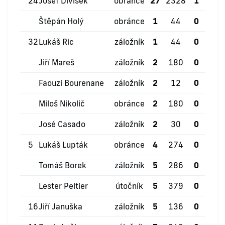
24
Josef Divíšek
obránce
27
2328
1
6
Štěpán Holý
obránce
1
44
0
0
32
Lukáš Ric
záložník
1
44
0
0
Jiří Mareš
záložník
2
180
0
0
Faouzi Bourenane
záložník
2
12
0
0
Miloš Nikolič
obránce
2
180
0
0
José Casado
záložník
2
30
0
0
5
Lukáš Lupták
obránce
4
274
0
2
Tomáš Borek
záložník
5
286
0
1
Lester Peltier
útočník
5
379
0
0
16
Jiří Januška
záložník
5
136
0
0