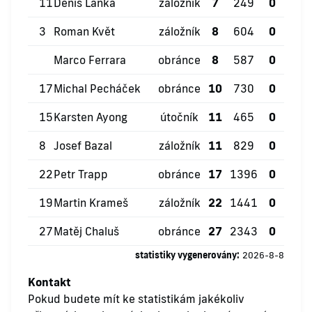
11
Denis Laňka
záložník
7
249
0
1
3
Roman Květ
záložník
8
604
0
4
Marco Ferrara
obránce
8
587
0
1
17
Michal Pecháček
obránce
10
730
0
1
15
Karsten Ayong
útočník
11
465
0
2
8
Josef Bazal
záložník
11
829
0
1
22
Petr Trapp
obránce
17
1396
0
6
19
Martin Krameš
záložník
22
1441
0
3
27
Matěj Chaluš
obránce
27
2343
0
7
statistiky vygenerovány:
2026-8-8
Kontakt
Pokud budete mít ke statistikám jakékoliv