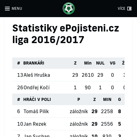
MENU
VÍCE
Statistiky ePojisteni.cz
liga 2016/2017
#
BRANKÁŘI
Z
Min
NUL
VG
ŽK
Č
13
Aleš Hruška
29
2610
29
0
3
26
Ondřej Kočí
1
90
1
0
0
#
HRÁČI V POLI
P
Z
MIN
G
ŽK
6
Tomáš Pilík
záložník
29
2258
8
4
10
Jan Rezek
záložník
29
2556
5
5
7
Jan Suchan
záložník
10
830
3
2