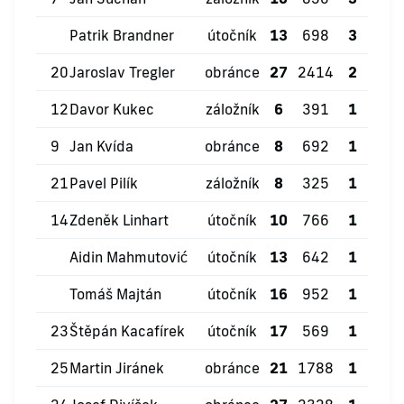
Patrik Brandner
útočník
13
698
3
1
20
Jaroslav Tregler
obránce
27
2414
2
8
12
Davor Kukec
záložník
6
391
1
0
9
Jan Kvída
obránce
8
692
1
2
21
Pavel Pilík
záložník
8
325
1
0
14
Zdeněk Linhart
útočník
10
766
1
2
Aidin Mahmutović
útočník
13
642
1
0
Tomáš Majtán
útočník
16
952
1
4
23
Štěpán Kacafírek
útočník
17
569
1
0
25
Martin Jiránek
obránce
21
1788
1
3