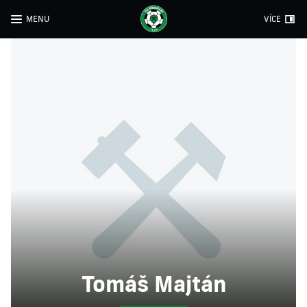
MENU
VÍCE
Tomáš Majtán