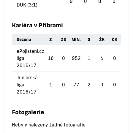
9
0
0
0
DUK (
3:1
)
Kariéra v Příbrami
Sezóna
Z
ZS
MIN.
G
ŽK
ČK
ePojisteni.cz
liga
16
0
952
1
4
0
2016/17
Juniorská
liga
1
0
77
2
0
0
2016/17
Fotogalerie
Nebyly nalezeny žádné fotografie.