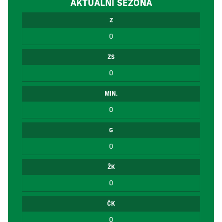
AKTUÁLNÍ SEZÓNA
Z
0
ZS
0
MIN.
0
G
0
ŽK
0
ČK
0