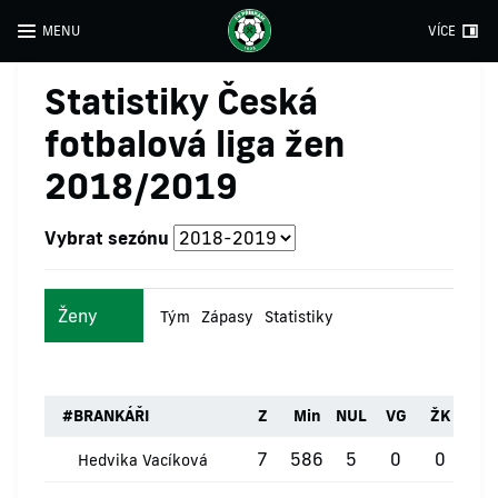
MENU
VÍCE
Statistiky Česká
fotbalová liga žen
2018/2019
Vybrat sezónu
Ženy
Tým
Zápasy
Statistiky
#
BRANKÁŘI
Z
Min
NUL
VG
ŽK
ČK
7
586
5
0
0
0
Hedvika Vacíková