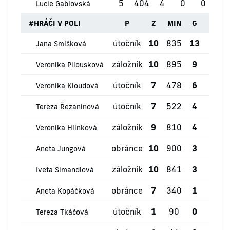
5
404
4
0
0
0
Lucie Gablovská
#
HRÁČI V POLI
P
Z
MIN
G
ŽK
útočník
10
835
13
0
Jana Smíšková
záložník
10
895
9
2
Veronika Pilousková
útočník
7
478
6
0
Veronika Kloudová
útočník
7
522
4
1
Tereza Řezaninová
záložník
9
810
4
1
Veronika Hlinková
obránce
10
900
3
0
Aneta Jungová
záložník
10
841
3
0
Iveta Simandlová
obránce
7
340
1
0
Aneta Kopáčková
útočník
1
90
0
0
Tereza Tkáčová