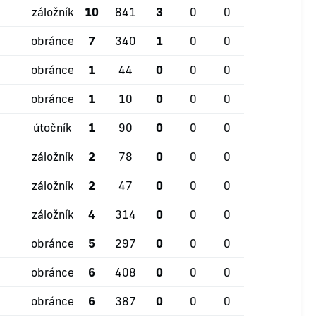
záložník
10
841
3
0
0
obránce
7
340
1
0
0
obránce
1
44
0
0
0
obránce
1
10
0
0
0
útočník
1
90
0
0
0
záložník
2
78
0
0
0
záložník
2
47
0
0
0
záložník
4
314
0
0
0
obránce
5
297
0
0
0
obránce
6
408
0
0
0
obránce
6
387
0
0
0