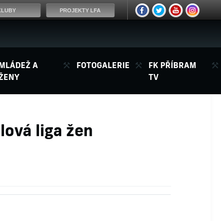
KLUBY
PROJEKTY LFA
MLÁDEŽ A
FOTOGALERIE
FK PŘÍBRAM
ŽENY
TV
lová liga žen
y