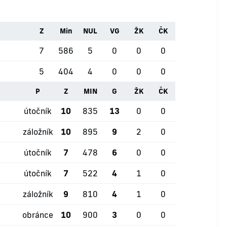
Z
Min
NUL
VG
ŽK
ČK
7
586
5
0
0
0
5
404
4
0
0
0
P
Z
MIN
G
ŽK
ČK
útočník
10
835
13
0
0
záložník
10
895
9
2
0
útočník
7
478
6
0
0
útočník
7
522
4
1
0
záložník
9
810
4
1
0
obránce
10
900
3
0
0