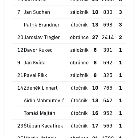
7
Jan Suchan
záložník
10
830
3
2
Patrik Brandner
útočník
13
698
3
1
20
Jaroslav Tregler
obránce
27
2414
2
8
12
Davor Kukec
záložník
6
391
1
0
9
Jan Kvída
obránce
8
692
1
2
21
Pavel Pilík
záložník
8
325
1
0
14
Zdeněk Linhart
útočník
10
766
1
2
Aidin Mahmutović
útočník
13
642
1
0
Tomáš Majtán
útočník
16
952
1
4
23
Štěpán Kacafírek
útočník
17
569
1
0