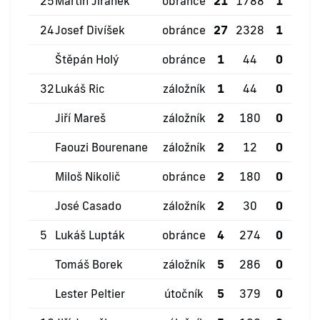
25
Martin Jiránek
obránce
21
1788
1
3
24
Josef Divíšek
obránce
27
2328
1
6
Štěpán Holý
obránce
1
44
0
0
32
Lukáš Ric
záložník
1
44
0
0
Jiří Mareš
záložník
2
180
0
0
Faouzi Bourenane
záložník
2
12
0
0
Miloš Nikolič
obránce
2
180
0
0
José Casado
záložník
2
30
0
0
5
Lukáš Lupták
obránce
4
274
0
2
Tomáš Borek
záložník
5
286
0
1
Lester Peltier
útočník
5
379
0
0