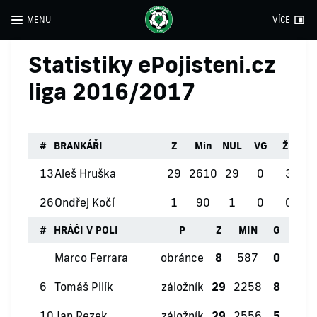
MENU
VÍCE
Statistiky ePojisteni.cz
liga 2016/2017
#
BRANKÁŘI
Z
Min
NUL
VG
ŽK
Č
13
Aleš Hruška
29
2610
29
0
3
26
Ondřej Kočí
1
90
1
0
0
#
HRÁČI V POLI
P
Z
MIN
G
ŽK
Marco Ferrara
obránce
8
587
0
1
6
Tomáš Pilík
záložník
29
2258
8
4
10
Jan Rezek
záložník
29
2556
5
5