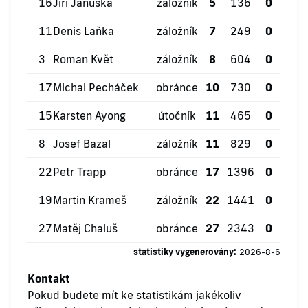
16
Jiří Januška
záložník
5
136
0
0
11
Denis Laňka
záložník
7
249
0
1
3
Roman Květ
záložník
8
604
0
4
17
Michal Pecháček
obránce
10
730
0
1
15
Karsten Ayong
útočník
11
465
0
2
8
Josef Bazal
záložník
11
829
0
1
22
Petr Trapp
obránce
17
1396
0
6
19
Martin Krameš
záložník
22
1441
0
3
27
Matěj Chaluš
obránce
27
2343
0
7
statistiky vygenerovány:
2026-8-6
Kontakt
Pokud budete mít ke statistikám jakékoliv