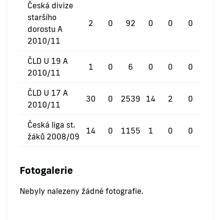
Česká divize
staršího
2
0
92
0
0
0
dorostu A
2010/11
ČLD U 19 A
1
0
6
0
0
0
2010/11
ČLD U 17 A
30
0
2539
14
2
0
2010/11
Česká liga st.
14
0
1155
1
0
0
žáků 2008/09
Fotogalerie
Nebyly nalezeny žádné fotografie.