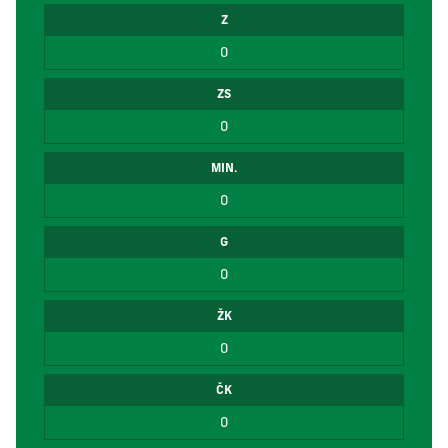
Z
0
ZS
0
MIN.
0
G
0
ŽK
0
ČK
0