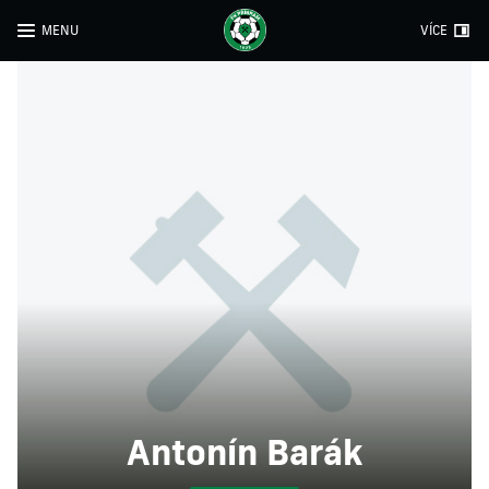
MENU
VÍCE
Antonín Barák